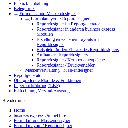
Finanzbuchhaltung
Belegdruck
Formular- und Maskendesigner
Formularlayout / Reportdesigner
Reportdesigner im Reportgenerator
Reportdesigner in anderen business express
Modulen
Erstellung eines neuen Layouts im
Reportdesigner
Beispiele für den Einsatz des Reportdesigners
Aufbau des Reportdesigners
Reportdesigner / Komponentenpalette
Reportdesigner / Druckvariablen
Maskenverwaltung - Maskendesigner
Reportgenerator
Übergreifende Module & Funktionen
Lagerbuchführung (LBF)
E-Rechnung Versand/Ausgang
Breadcrumbs
Home
business express OnlineHilfe
Formular- und Maskendesigner
Formularlayout / Reportdesigner