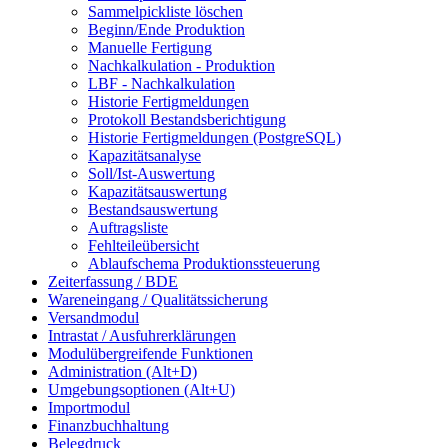
Sammelpickliste löschen
Beginn/Ende Produktion
Manuelle Fertigung
Nachkalkulation - Produktion
LBF - Nachkalkulation
Historie Fertigmeldungen
Protokoll Bestandsberichtigung
Historie Fertigmeldungen (PostgreSQL)
Kapazitätsanalyse
Soll/Ist-Auswertung
Kapazitätsauswertung
Bestandsauswertung
Auftragsliste
Fehlteileübersicht
Ablaufschema Produktionssteuerung
Zeiterfassung / BDE
Wareneingang / Qualitätssicherung
Versandmodul
Intrastat / Ausfuhrerklärungen
Modulübergreifende Funktionen
Administration (Alt+D)
Umgebungsoptionen (Alt+U)
Importmodul
Finanzbuchhaltung
Belegdruck