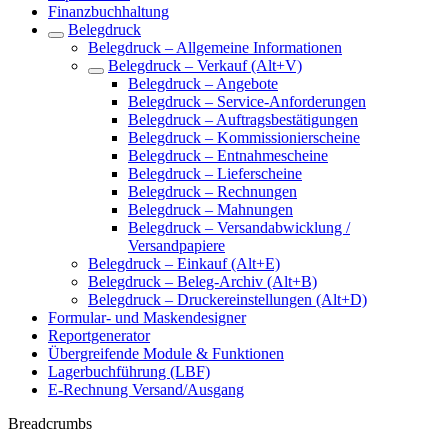
Finanzbuchhaltung
Belegdruck
Belegdruck – Allgemeine Informationen
Belegdruck – Verkauf (Alt+V)
Belegdruck – Angebote
Belegdruck – Service-Anforderungen
Belegdruck – Auftragsbestätigungen
Belegdruck – Kommissionierscheine
Belegdruck – Entnahmescheine
Belegdruck – Lieferscheine
Belegdruck – Rechnungen
Belegdruck – Mahnungen
Belegdruck – Versandabwicklung /
Versandpapiere
Belegdruck – Einkauf (Alt+E)
Belegdruck – Beleg-Archiv (Alt+B)
Belegdruck – Druckereinstellungen (Alt+D)
Formular- und Maskendesigner
Reportgenerator
Übergreifende Module & Funktionen
Lagerbuchführung (LBF)
E-Rechnung Versand/Ausgang
Breadcrumbs