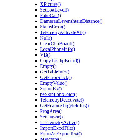
XPicture()
SetLogLevel()
FakeCall()
DamerauLevenshteinDistance()
StatusError()
TelemetryActivateAll()
Null()
ClearClipBoard()
LocalPhoneInfo()
VB()
CopyToClipBoard()
Empty()
GetTableInfo()
GetErrorStack()
EmptyValue()
SoundEx()
beSkinFontColor()
TelemetryDeactivate()
GetFeatureToggleInfos()
ProgArea()
SetCursor()
IsTelemetryActive()
ImportExcelFile()
FormAsExportText()
MPicture()