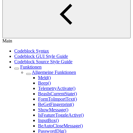
Main
Codeblock Syntax
Codeblock GUI Style Guide
Codeblock Source Style Guide
Funktionen
Allgemeine Funktionen
Meld()
Beep()
TelemetryActivate()
BeasIsCurrentState()
FormToImportText()
BeGetFingerprint()
ShowMessage()
IsFeatureToggleActive()
InputBox()
BeAutoCloseMessage()
PasswordDlg()