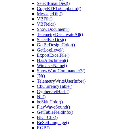
SelectEmailDest()
CopyRTFToClipboard()
MessageDlg()
VBFilt()
VBField()
ShowDocument()
TelemetryDeactivateAll()
SelectFaxDest()
GetBeDesignColor()
GetLogLevel()
ExportExcelFile()
HasAttachment()
WinUserName()
ShowWordCommander2()
JN()
TelemetryWriteUserInfos()
CbCurrencyTable()
CypherGetHash()
Nil()
beSkinColor()
PlayWaveSound()
GetTableFieldInfo()
BIC_Chk()
BeSetLanguage()
RGB()