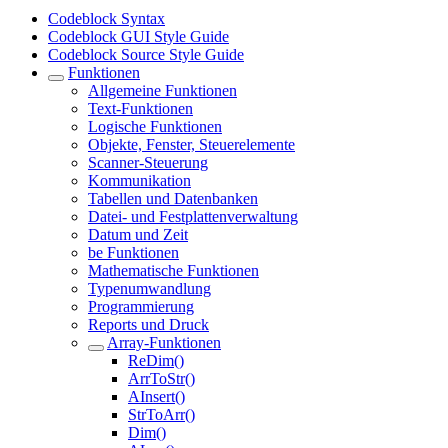
Codeblock Syntax
Codeblock GUI Style Guide
Codeblock Source Style Guide
Funktionen
Allgemeine Funktionen
Text-Funktionen
Logische Funktionen
Objekte, Fenster, Steuerelemente
Scanner-Steuerung
Kommunikation
Tabellen und Datenbanken
Datei- und Festplattenverwaltung
Datum und Zeit
be Funktionen
Mathematische Funktionen
Typenumwandlung
Programmierung
Reports und Druck
Array-Funktionen
ReDim()
ArrToStr()
AInsert()
StrToArr()
Dim()