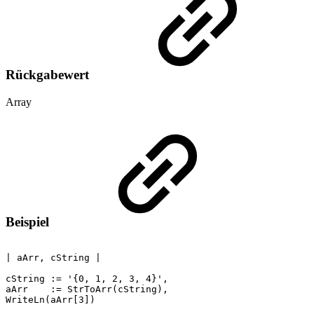
Rückgabewert
Array
Beispiel
|
aArr,
cString
|
cString
:=
'{0,
1,
2,
3,
4}',
aArr
:=
StrToArr(cString),
WriteLn(aArr[3])