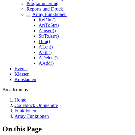
Programmierung
Reports und Druck
Array-Funktionen
ReDim()
ArrToStr()
AInsert()
StrToArr()
Dim()
ALen()
AFill()
ADelete()
AAdd()
Events
Klassen
Konstanten
Breadcrumbs
Home
Codeblock Onlinehilfe
Funktionen
Array-Funktionen
On this Page