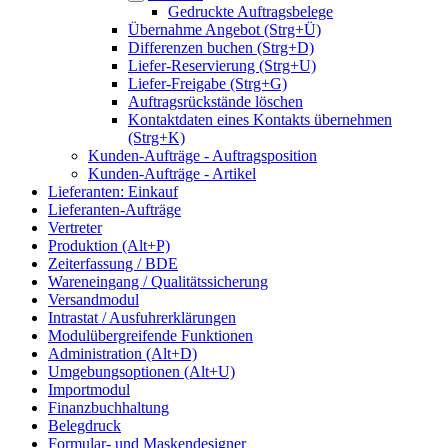
Gedruckte Auftragsbelege
Übernahme Angebot (Strg+Ü)
Differenzen buchen (Strg+D)
Liefer-Reservierung (Strg+U)
Liefer-Freigabe (Strg+G)
Auftragsrückstände löschen
Kontaktdaten eines Kontakts übernehmen
(Strg+K)
Kunden-Aufträge - Auftragsposition
Kunden-Aufträge - Artikel
Lieferanten: Einkauf
Lieferanten-Aufträge
Vertreter
Produktion (Alt+P)
Zeiterfassung / BDE
Wareneingang / Qualitätssicherung
Versandmodul
Intrastat / Ausfuhrerklärungen
Modulübergreifende Funktionen
Administration (Alt+D)
Umgebungsoptionen (Alt+U)
Importmodul
Finanzbuchhaltung
Belegdruck
Formular- und Maskendesigner