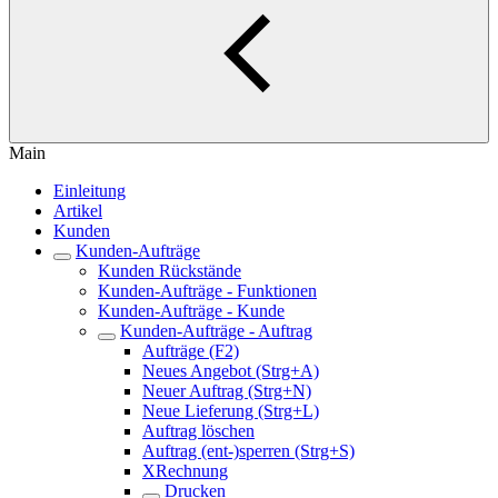
Main
Einleitung
Artikel
Kunden
Kunden-Aufträge
Kunden Rückstände
Kunden-Aufträge - Funktionen
Kunden-Aufträge - Kunde
Kunden-Aufträge - Auftrag
Aufträge (F2)
Neues Angebot (Strg+A)
Neuer Auftrag (Strg+N)
Neue Lieferung (Strg+L)
Auftrag löschen
Auftrag (ent-)sperren (Strg+S)
XRechnung
Drucken