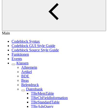
Main
Codeblock Syntax
Codeblock GUI Style Guide
Codeblock Source Style Guide
Funktionen
Events
Klassen
Allgemein
Artikel
BDE
Beas
Belegdruck
Datenbank
TBeMemTable
TBeCbFieldInformation
TBeStandardTable
TBeAdsQuery