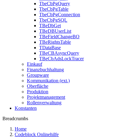
TbeCbPgQuery
TbeCbPgTable
TbeCbPgConnection
TbeCbPgSQL
TBeDbGet
TBeDBUserList
TBeFieldChangeBO
TBeRightsTable
TDataBase
TBeCBAsyncQuery
TBeCbAdsLockTracer
Einkauf
Finanzbuchhaltung
Groupware
Kommunikation (ext.)
Oberfläche
Produktion
Projektmanagement
Rollenverwaltung
Konstanten
Breadcrumbs
Home
Codeblock Onlinehilfe