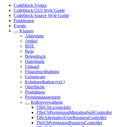
Codeblock Syntax
Codeblock GUI Style Guide
Codeblock Source Style Guide
Funktionen
Events
Klassen
Allgemein
Artikel
BDE
Beas
Belegdruck
Datenbank
Einkauf
Finanzbuchhaltung
Groupware
Kommunikation (ext.)
Oberfläche
Produktion
Projektmanagement
Rollenverwaltung
TBeCbLicenseInfo
TBeCbPermissionMigrationSubController
TBeAlternativeUserBusinessController
TbeCbPermissionBusinessController