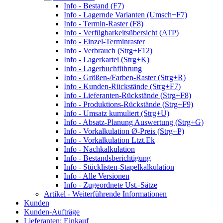
Info - Bestand (F7)
Info - Lagernde Varianten (Umsch+F7)
Info - Termin-Raster (F8)
Info - Verfügbarkeitsübersicht (ATP)
Info - Einzel-Terminraster
Info - Verbrauch (Strg+F12)
Info - Lagerkartei (Strg+K)
Info - Lagerbuchführung
Info - Größen-/Farben-Raster (Strg+R)
Info - Kunden-Rückstände (Strg+F7)
Info - Lieferanten-Rückstände (Strg+F8)
Info - Produktions-Rückstände (Strg+F9)
Info - Umsatz kumuliert (Strg+U)
Info - Absatz-Planung Auswertung (Strg+G)
Info - Vorkalkulation Ø-Preis (Strg+P)
Info - Vorkalkulation Ltzt.Ek
Info - Nachkalkulation
Info - Bestandsberichtigung
Info - Stücklisten-Stapelkalkulation
Info - Alle Versionen
Info - Zugeordnete Ust.-Sätze
Artikel - Weiterführende Informationen
Kunden
Kunden-Aufträge
Lieferanten: Einkauf