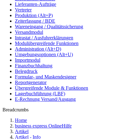
Lieferanten-Aufträge
Vertreter
Produktion (Alt+P)
Zeiterfassung / BDE
Wareneingang / Qualitätssicherung
Versandmodul
Intrastat / Ausfuhrerklärungen
Modulübergreifende Funktionen
Administration (Alt+D)
Umgebungsoptionen (Alt+U)
Importmodul
Finanzbuchhaltung
Belegdruck
Formular- und Maskendesigner
Reportgenerator
Übergreifende Module & Funktionen
Lagerbuchführung (LBF)
E-Rechnung Versand/Ausgang
Breadcrumbs
Home
business express OnlineHilfe
Artikel
Artikel - Info