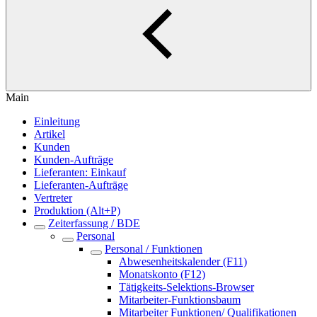
Main
Einleitung
Artikel
Kunden
Kunden-Aufträge
Lieferanten: Einkauf
Lieferanten-Aufträge
Vertreter
Produktion (Alt+P)
Zeiterfassung / BDE
Personal
Personal / Funktionen
Abwesenheitskalender (F11)
Monatskonto (F12)
Tätigkeits-Selektions-Browser
Mitarbeiter-Funktionsbaum
Mitarbeiter Funktionen/ Qualifikationen