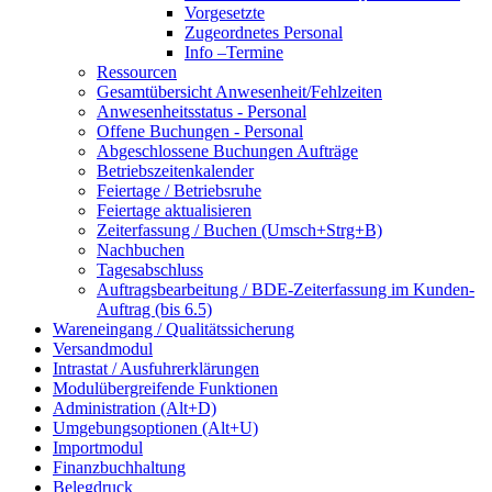
Vorgesetzte
Zugeordnetes Personal
Info –Termine
Ressourcen
Gesamtübersicht Anwesenheit/Fehlzeiten
Anwesenheitsstatus - Personal
Offene Buchungen - Personal
Abgeschlossene Buchungen Aufträge
Betriebszeitenkalender
Feiertage / Betriebsruhe
Feiertage aktualisieren
Zeiterfassung / Buchen (Umsch+Strg+B)
Nachbuchen
Tagesabschluss
Auftragsbearbeitung / BDE-Zeiterfassung im Kunden-
Auftrag (bis 6.5)
Wareneingang / Qualitätssicherung
Versandmodul
Intrastat / Ausfuhrerklärungen
Modulübergreifende Funktionen
Administration (Alt+D)
Umgebungsoptionen (Alt+U)
Importmodul
Finanzbuchhaltung
Belegdruck