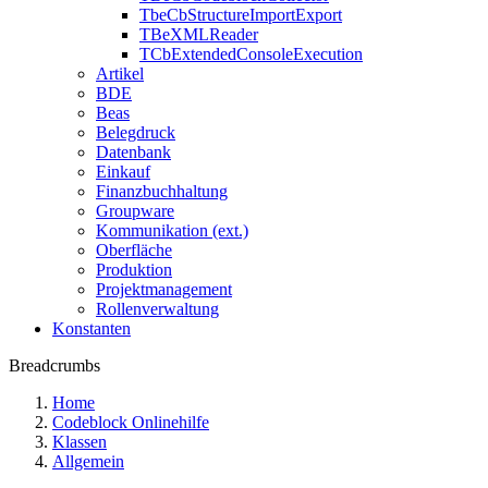
TbeCbStructureImportExport
TBeXMLReader
TCbExtendedConsoleExecution
Artikel
BDE
Beas
Belegdruck
Datenbank
Einkauf
Finanzbuchhaltung
Groupware
Kommunikation (ext.)
Oberfläche
Produktion
Projektmanagement
Rollenverwaltung
Konstanten
Breadcrumbs
Home
Codeblock Onlinehilfe
Klassen
Allgemein