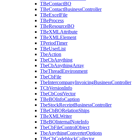
TBeContactBO
TBeContactBusinessController
TBeExcelFile
TBeProcess
TBeResourceBO
TBeXMLAttribute
TBeXMLElement
TPeriodTimer
TBeUserList
TbeAction
TbeCbAnything
TbeCbAnythingArray
TbeThreadEnvironment
TbeCbFile
TbeIntercompanyInvoicingBusinessController
TCbVersionInfo
TbeCbCostVector
TBeBOInfoCaption
TbeStockReceiptBusinessController
TBeCbBORelationShips
TBeXMLWriter
TBeBOInternalNoteInfo
TbeCbFileControlObject
TbeAnythingConverterOptions
TBeCbCodeblockCollector