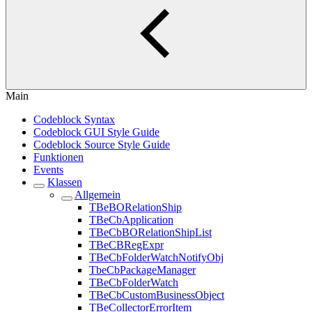
Main
Codeblock Syntax
Codeblock GUI Style Guide
Codeblock Source Style Guide
Funktionen
Events
Klassen
Allgemein
TBeBORelationShip
TBeCbApplication
TBeCbBORelationShipList
TBeCBRegExpr
TBeCbFolderWatchNotifyObj
TbeCbPackageManager
TBeCbFolderWatch
TBeCbCustomBusinessObject
TBeCollectorErrorItem