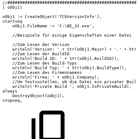
//#####################################################
|
oObj1|
oObj1
:=
CreateObject('TCbVersionInfo'),
startseq
oObj1.FileName
:=
'C:\BE_32.exe',
//Beispiele
für
einige
Eigenschaften
einer
Datei
//Zum
Lesen
der
Version
writeln('Version:
'
+
Str(oObj1.Major)
+
'.'
+
Str(
//Zum
Lesen
der
BuildID
writeln('Build
ID:
'
+
Str(oObj1.BuildID)),
//Zum
Lesen
des
Build-Typs
writeln('Build
Typ:
'
+
Str(oObj1.BuildType)),
//Zum
Lesen
des
Firmennamens
writeln('Firma:
'
+
oObj1.Company),
//Um
festzustellen,
ob
die
Datei
ein
privater
Build
writeln('Private
Build
',
oObj1.IsPrivateBuild),
always
DestroyObject(oObj1),
stopseq,