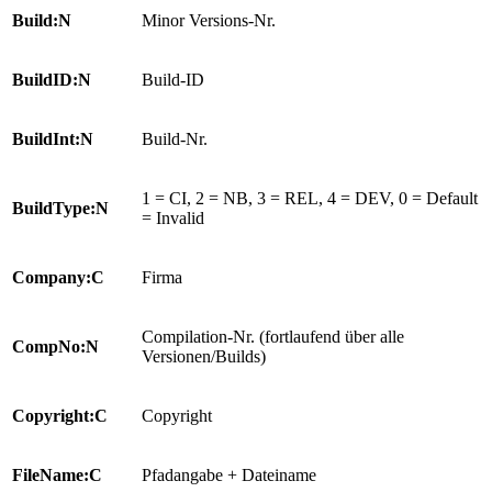
Build:N
Minor Versions-Nr.
BuildID:N
Build-ID
BuildInt:N
Build-Nr.
1 = CI, 2 = NB, 3 = REL, 4 = DEV, 0 = Default
BuildType:N
= Invalid
Company:C
Firma
Compilation-Nr. (fortlaufend über alle
CompNo:N
Versionen/Builds)
Copyright:C
Copyright
FileName:C
Pfadangabe + Dateiname