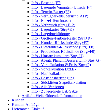
Info - Bestand (F7)
Info - Lagernde Varianten (Umsch+F7)
Info - Termin-Raster (F8)
Info - Verfügbarkeitsübersicht (ATP)
Info - Einzel-Terminraster
Info - Verbrauch (Strg+F12)
Info - Lagerkartei (Strg+K)
Info - Lagerbuchführung
Info - Größen-/Farben-Raster (Strg+R)
Info - Kunden-Rückstände (Strg+F7)
Info - Lieferanten-Rückstände (Strg+F8)
Info - Produktions-Rückstände (Strg+F9)
Info - Umsatz kumuliert (Strg+U)
Info - Absatz-Planung Auswertung (Strg+G)
Info - Vorkalkulation Ø-Preis (Strg+P)
Info - Vorkalkulation Ltzt.Ek
Info - Nachkalkulation
Info - Bestandsberichtigung
Info - Stücklisten-Stapelkalkulation
Info - Alle Versionen
Info - Zugeordnete Ust.-Sätze
Artikel - Weiterführende Informationen
Kunden
Kunden-Aufträge
Lieferanten: Einkauf