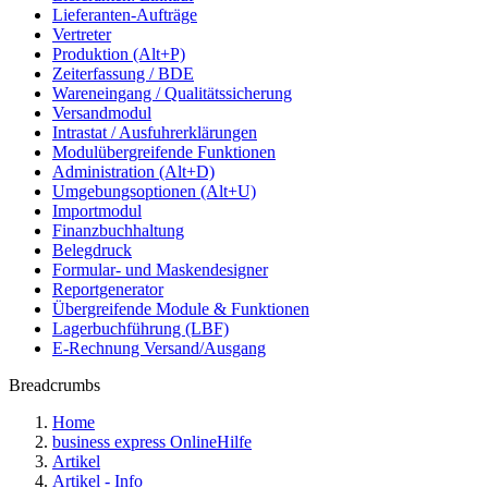
Lieferanten-Aufträge
Vertreter
Produktion (Alt+P)
Zeiterfassung / BDE
Wareneingang / Qualitätssicherung
Versandmodul
Intrastat / Ausfuhrerklärungen
Modulübergreifende Funktionen
Administration (Alt+D)
Umgebungsoptionen (Alt+U)
Importmodul
Finanzbuchhaltung
Belegdruck
Formular- und Maskendesigner
Reportgenerator
Übergreifende Module & Funktionen
Lagerbuchführung (LBF)
E-Rechnung Versand/Ausgang
Breadcrumbs
Home
business express OnlineHilfe
Artikel
Artikel - Info