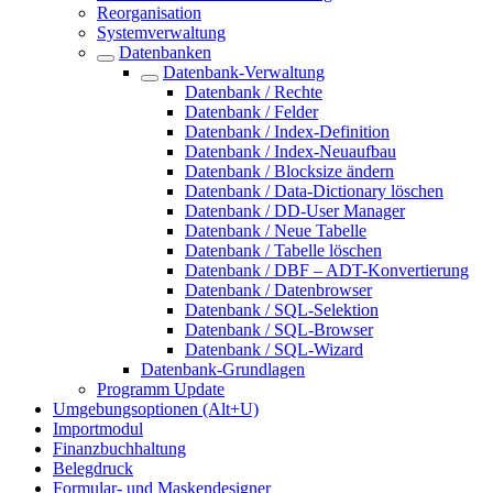
Reorganisation
Systemverwaltung
Datenbanken
Datenbank-Verwaltung
Datenbank / Rechte
Datenbank / Felder
Datenbank / Index-Definition
Datenbank / Index-Neuaufbau
Datenbank / Blocksize ändern
Datenbank / Data-Dictionary löschen
Datenbank / DD-User Manager
Datenbank / Neue Tabelle
Datenbank / Tabelle löschen
Datenbank / DBF – ADT-Konvertierung
Datenbank / Datenbrowser
Datenbank / SQL-Selektion
Datenbank / SQL-Browser
Datenbank / SQL-Wizard
Datenbank-Grundlagen
Programm Update
Umgebungsoptionen (Alt+U)
Importmodul
Finanzbuchhaltung
Belegdruck
Formular- und Maskendesigner