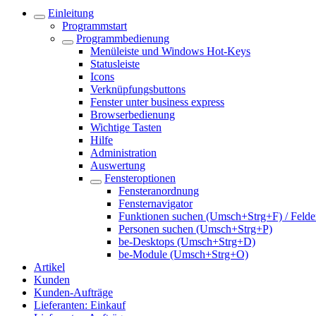
Einleitung
Programmstart
Programmbedienung
Menüleiste und Windows Hot-Keys
Statusleiste
Icons
Verknüpfungsbuttons
Fenster unter business express
Browserbedienung
Wichtige Tasten
Hilfe
Administration
Auswertung
Fensteroptionen
Fensteranordnung
Fensternavigator
Funktionen suchen (Umsch+Strg+F) / Felde
Personen suchen (Umsch+Strg+P)
be-Desktops (Umsch+Strg+D)
be-Module (Umsch+Strg+O)
Artikel
Kunden
Kunden-Aufträge
Lieferanten: Einkauf