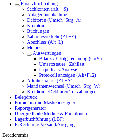
Finanzbuchhaltung
Sachkonten (Alt + S)
Anlagenbuchhaltung
Debitoren (Umsch+Strg+A)
Kreditoren
Buchungen
Zahlungsverkehr (Alt+Z)
Abschluss (Alt+L)
Memos
Auswertungen
Bilanz / Erfolgsrechnung (GuV)
Umsatzsteuer - Zahllast
Liquiditäts-Analyse
Protokoll anzeigen (Alt+F12)
Administration (Alt+A)
Mandantenwechsel (Umsch+Strg+W)
Kreditoren/Debitoren Teilzahlungen
Belegdruck
Formular- und Maskendesigner
Reportgenerator
Übergreifende Module & Funktionen
Lagerbuchführung (LBF)
E-Rechnung Versand/Ausgang
Breadcrumbs