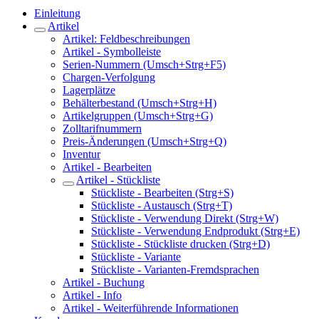
Einleitung
Artikel
Artikel: Feldbeschreibungen
Artikel - Symbolleiste
Serien-Nummern (Umsch+Strg+F5)
Chargen-Verfolgung
Lagerplätze
Behälterbestand (Umsch+Strg+H)
Artikelgruppen (Umsch+Strg+G)
Zolltarifnummern
Preis-Änderungen (Umsch+Strg+Q)
Inventur
Artikel - Bearbeiten
Artikel - Stückliste
Stückliste - Bearbeiten (Strg+S)
Stückliste - Austausch (Strg+T)
Stückliste - Verwendung Direkt (Strg+W)
Stückliste - Verwendung Endprodukt (Strg+E)
Stückliste - Stückliste drucken (Strg+D)
Stückliste - Variante
Stückliste - Varianten-Fremdsprachen
Artikel - Buchung
Artikel - Info
Artikel - Weiterführende Informationen