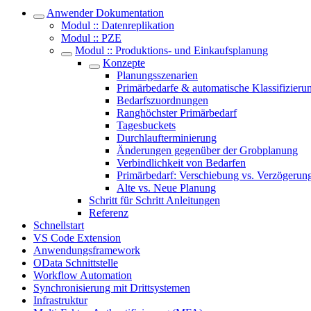
Anwender Dokumentation
Modul :: Datenreplikation
Modul :: PZE
Modul :: Produktions- und Einkaufsplanung
Konzepte
Planungsszenarien
Primärbedarfe & automatische Klassifizieru
Bedarfszuordnungen
Ranghöchster Primärbedarf
Tagesbuckets
Durchlaufterminierung
Änderungen gegenüber der Grobplanung
Verbindlichkeit von Bedarfen
Primärbedarf: Verschiebung vs. Verzögerun
Alte vs. Neue Planung
Schritt für Schritt Anleitungen
Referenz
Schnellstart
VS Code Extension
Anwendungsframework
OData Schnittstelle
Workflow Automation
Synchronisierung mit Drittsystemen
Infrastruktur